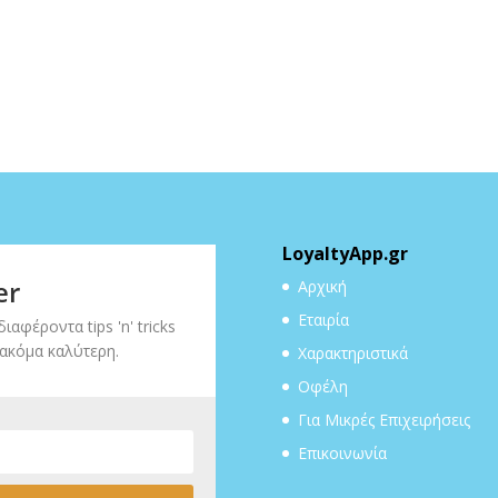
LoyaltyApp.gr
er
Αρχική
Εταιρία
ιαφέροντα tips 'n' tricks
 ακόμα καλύτερη.
Χαρακτηριστικά
Οφέλη
Για Μικρές Επιχειρήσεις
Επικοινωνία