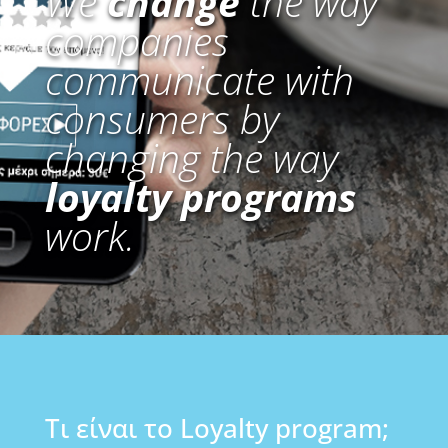
We
change
the way
companies
communicate with
consumers by
changing the way
loyalty programs
work.
Τι είναι το Loyalty program;